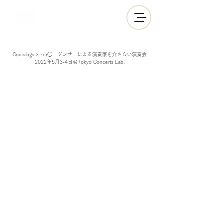
Crossings × zer◯ ダンサーによる演奏家を介さない演奏会
2022年5月3-4日＠Tokyo Concerts Lab.