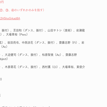
00円
②、③、④のいずれかのみを指す）
LU2H5hsGrkad8A
、振付）、芝田和（ダンス、振付）、山田サトシ（美術）、岩瀬龍
）、大場章裕（Perc）
成）、坂田尚也、中西涼花（ダンス、振付）、齋藤志野（Fl）、岩
（Ac）
）、大迫健司（ダンス、振付）、松原智美（Ac）、齋藤志野
ject）
）、木原萌花（ダンス、振付）、西村薫（Cl）、大場章裕、東俊介
)
店