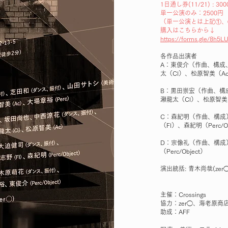
1日通し券(11/21) : 30
単一公演のみ：2500円
（単一公演とは上記①、
購入はこちらから↓
https://forms.gle/8h5
各作品出演者
A：東俊介（作曲、構成
太（Cl）、松原智美（Ac
B：黒田崇宏（作曲、構
瀬龍太（Cl）、松原智美
C：森紀明（作曲、構成
（Fl）、森紀明（Perc/Ob
D：宗像礼（作曲、構成
（Perc/Object）
演出統括: 青木尚哉(zer◯
主催：Crossings
協力：zer◯、海老原商
助成：AFF