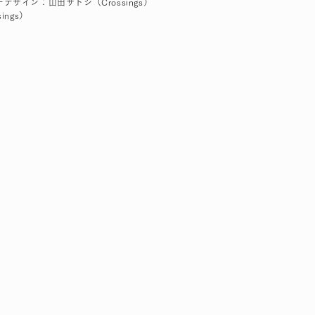
ザイン：山田サトシ（Crossings）
ings）