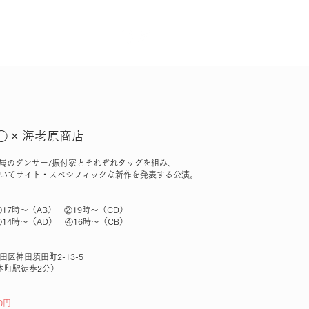
Contact
zer◯ × 海老原商店
に所属のダンサー/振付家とそれぞれタッグを組み、
いてサイト・スペシフィックな新作を発表する公演。
①17時～（AB） ②19時～（CD）
③14時～（AD） ④16時～（CB）
区神田須田町2-13-5
本町駅徒歩2分）
00円